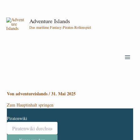
Zum
Inhalt
springen
Adventure Islands
Das maritime Fantasy-Piraten-Rollenspiel
Von
adventureislands
/
31. Mai 2025
Zum Hauptinhalt springen
Piratenwiki