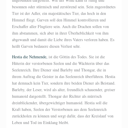
ungebunden dargestellt. Wie der Wind kann er ruhig und
besonnen oder stürmisch und zerstörend sein. Sein zugeordnetes
Tier ist der Adler, ein majestätisches Tier, das hoch in den
Himmel fliegt. Garven soll den Himmel kontrollieren und
Erschaffer aller Flugtiere sein. Auch die Drachen sollen von
ihm abstammen, sich aber in ihrer Überheblichkeit von ihm
abgewandt und damit die Liebe ihres Vaters verloren haben. Es
heißt Garven bedauere diesen Verlust sehr.
Hestia die Nehmende,
ist die Göttin des Todes. Sie ist die
Hüterin der verstorbenen Seelen und die Wächterin über das
Seelenreich. Ihre Diener sind Barleby und Thongar, die in
ihrem Auftrag die Geister in das Seelenreich überführen. Hestia
hat demnach kein Tier, sondern ihre beiden Diener als Beistand.
Barleby, der Leser, wird als alter, freundlich schauender, greiser
humanoid dargestellt. Thongar der Richter als mürrisch
dreinblickender, übergewichtiger humanoid. Hestia soll die
Kraft haben, Seelen der Verstorbenen aus dem Seelenreich
zurückholen zu können und sorgt dafür, dass der Kreislauf von
Leben und Tod im Einklang bleibt.