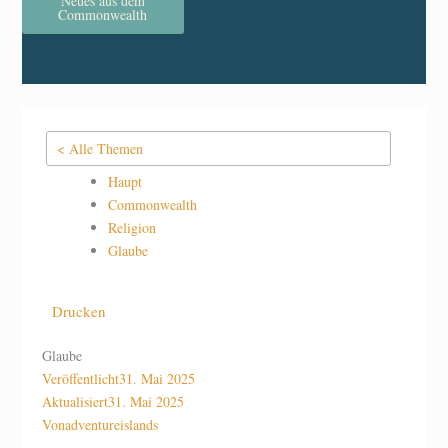
Neues aus dem
Commonwealth
< Alle Themen
Haupt
Commonwealth
Religion
Glaube
Drucken
Glaube
Veröffentlicht
31. Mai 2025
Aktualisiert
31. Mai 2025
Von
adventureislands