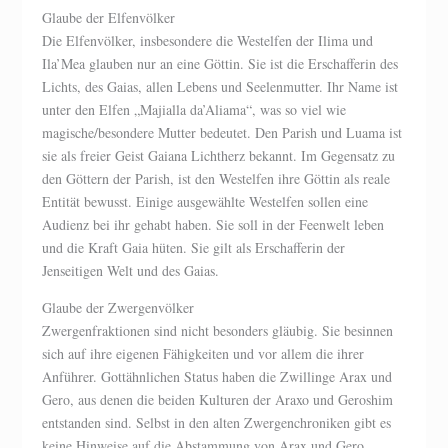
Glaube der Elfenvölker
Die Elfenvölker, insbesondere die Westelfen der Ilima und
Ila’Mea glauben nur an eine Göttin. Sie ist die Erschafferin des
Lichts, des Gaias, allen Lebens und Seelenmutter. Ihr Name ist
unter den Elfen „Majialla da’Aliama“, was so viel wie
magische/besondere Mutter bedeutet. Den Parish und Luama ist
sie als freier Geist Gaiana Lichtherz bekannt. Im Gegensatz zu
den Göttern der Parish, ist den Westelfen ihre Göttin als reale
Entität bewusst. Einige ausgewählte Westelfen sollen eine
Audienz bei ihr gehabt haben. Sie soll in der Feenwelt leben
und die Kraft Gaia hüten. Sie gilt als Erschafferin der
Jenseitigen Welt und des Gaias.
Glaube der Zwergenvölker
Zwergenfraktionen sind nicht besonders gläubig. Sie besinnen
sich auf ihre eigenen Fähigkeiten und vor allem die ihrer
Anführer. Gottähnlichen Status haben die Zwillinge Arax und
Gero, aus denen die beiden Kulturen der Araxo und Geroshim
entstanden sind. Selbst in den alten Zwergenchroniken gibt es
keine Hinweise auf die Abstammung von Arax und Gero.