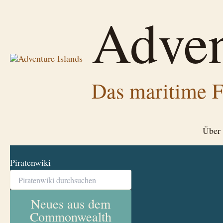
Zum
Adven
Inhalt
springen
Das maritime F
Über 
Piratenwiki
Neues aus dem
Commonwealth