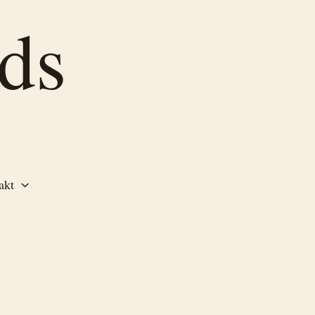
ds
akt