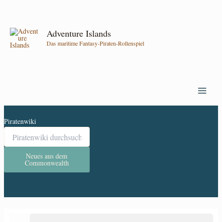
Zum
Inhalt
springen
Adventure Islands
Das maritime Fantasy-Piraten-Rollenspiel
Piratenwiki
Neues aus dem
Commonwealth