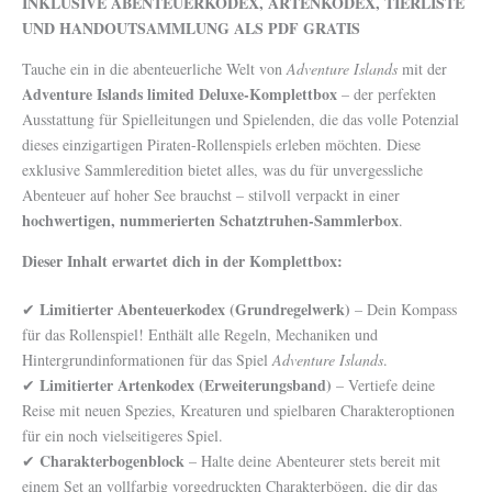
INKLUSIVE ABENTEUERKODEX, ARTENKODEX, TIERLISTE
UND HANDOUTSAMMLUNG ALS PDF GRATIS
Tauche ein in die abenteuerliche Welt von
Adventure Islands
mit der
Adventure Islands limited Deluxe-Komplettbox
– der perfekten
Ausstattung für Spielleitungen und Spielenden, die das volle Potenzial
dieses einzigartigen Piraten-Rollenspiels erleben möchten. Diese
exklusive Sammleredition bietet alles, was du für unvergessliche
Abenteuer auf hoher See brauchst – stilvoll verpackt in einer
hochwertigen, nummerierten Schatztruhen-Sammlerbox
.
Dieser Inhalt erwartet dich in der Komplettbox:
Limitierter Abenteuerkodex (Grundregelwerk)
✔
– Dein Kompass
für das Rollenspiel! Enthält alle Regeln, Mechaniken und
Hintergrundinformationen für das Spiel
Adventure Islands
.
Limitierter Artenkodex (Erweiterungsband)
✔
– Vertiefe deine
Reise mit neuen Spezies, Kreaturen und spielbaren Charakteroptionen
für ein noch vielseitigeres Spiel.
Charakterbogenblock
✔
– Halte deine Abenteurer stets bereit mit
einem Set an vollfarbig vorgedruckten Charakterbögen, die dir das