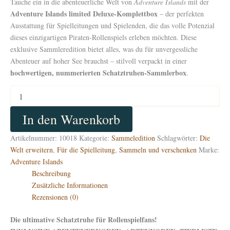
Tauche ein in die abenteuerliche Welt von
Adventure Islands
mit der
Adventure Islands limited Deluxe-Komplettbox
– der perfekten
Ausstattung für Spielleitungen und Spielenden, die das volle Potenzial
dieses einzigartigen Piraten-Rollenspiels erleben möchten. Diese
exklusive Sammleredition bietet alles, was du für unvergessliche
Abenteuer auf hoher See brauchst – stilvoll verpackt in einer
hochwertigen, nummerierten Schatztruhen-Sammlerbox
.
Adventure
Islands
limited
In den Warenkorb
Deluxe-
Komplettbox
Artikelnummer:
10018
Kategorie:
Sammeledition
Schlagwörter:
Die
Menge
Welt erweitern
,
Für die Spielleitung
,
Sammeln und verschenken
Marke:
Adventure Islands
Beschreibung
Zusätzliche Informationen
Rezensionen (0)
Die ultimative Schatztruhe für Rollenspielfans!