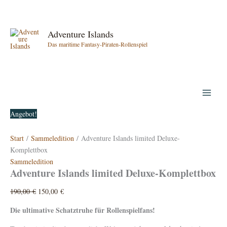
Zum
Inhalt
springen
Adventure Islands
Das maritime Fantasy-Piraten-Rollenspiel
Angebot!
Start
/
Sammeledition
/ Adventure Islands limited Deluxe-
Komplettbox
Sammeledition
Adventure Islands limited Deluxe-Komplettbox
Ursprünglicher
Aktueller
190,00
€
150,00
€
Preis
Preis
Die ultimative Schatztruhe für Rollenspielfans!
war:
ist:
190,00 €
150,00 €.