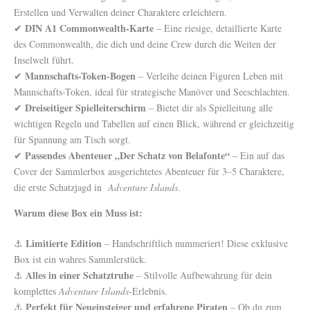
Erstellen und Verwalten deiner Charaktere erleichtern.
DIN A1 Commonwealth-Karte
✔
– Eine riesige, detaillierte Karte
des Commonwealth, die dich und deine Crew durch die Weiten der
Inselwelt führt.
Mannschafts-Token-Bogen
✔
– Verleihe deinen Figuren Leben mit
Mannschafts-Token, ideal für strategische Manöver und Seeschlachten.
Dreiseitiger Spielleiterschirm
✔
– Bietet dir als Spielleitung alle
wichtigen Regeln und Tabellen auf einen Blick, während er gleichzeitig
für Spannung am Tisch sorgt.
Passendes Abenteuer „Der Schatz von Belafonte“
✔
– Ein auf das
Cover der Sammlerbox ausgerichtetes Abenteuer für 3–5 Charaktere,
die erste Schatzjagd in
Adventure Islands
.
Warum diese Box ein Muss ist:
Limitierte Edition
⚓
– Handschriftlich nummeriert! Diese exklusive
Box ist ein wahres Sammlerstück.
Alles in einer Schatztruhe
⚓
– Stilvolle Aufbewahrung für dein
komplettes
Adventure Islands
-Erlebnis.
Perfekt für Neueinsteiger und erfahrene Piraten
⚓
– Ob du zum