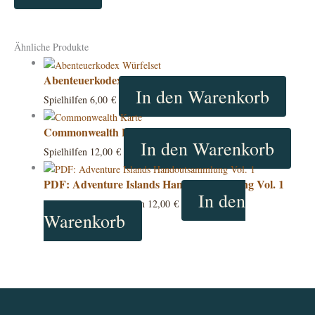
Ähnliche Produkte
Abenteuerkodex Würfelset
In den Warenkorb
Spielhilfen
6,00
€
Commonwealth DIN A1 Karte
In den Warenkorb
Spielhilfen
12,00
€
PDF: Adventure Islands Handoutsammlung Vol. 1
In den
Abenteuer & Kampagnen
12,00
€
Warenkorb