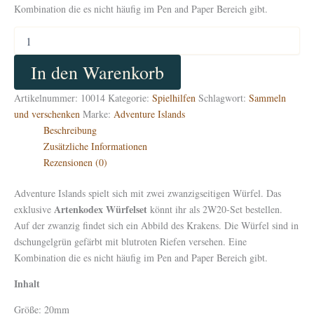
Kombination die es nicht häufig im Pen and Paper Bereich gibt.
Artenkodex
Würfelset
Menge
In den Warenkorb
Artikelnummer:
10014
Kategorie:
Spielhilfen
Schlagwort:
Sammeln
und verschenken
Marke:
Adventure Islands
Beschreibung
Zusätzliche Informationen
Rezensionen (0)
Adventure Islands spielt sich mit zwei zwanzigseitigen Würfel. Das
Artenkodex Würfelset
exklusive
könnt ihr als 2W20-Set bestellen.
Auf der zwanzig findet sich ein Abbild des Krakens. Die Würfel sind in
dschungelgrün gefärbt mit blutroten Riefen versehen. Eine
Kombination die es nicht häufig im Pen and Paper Bereich gibt.
Inhalt
Größe: 20mm